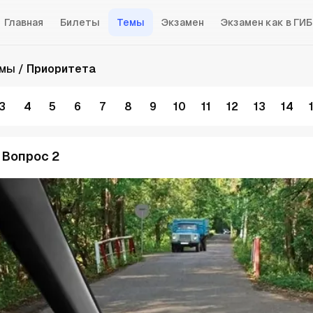
Главная
Билеты
Темы
Экзамен
Экзамен как в ГИ
емы
Приоритета
3
4
5
6
7
8
9
10
11
12
13
14
. Вопрос 2