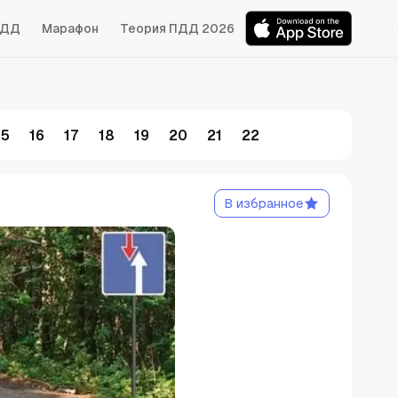
БДД
Марафон
Теория ПДД 2026
15
16
17
18
19
20
21
22
В избранное