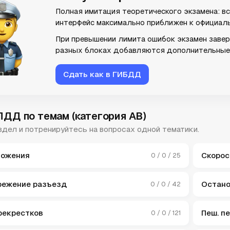
Полная имитация теоретического экзамена: в
интерфейс максимально приближен к официаль
При превышении лимита ошибок экзамен заверш
разных блоках добавляются дополнительные
Сдать как в ГИБДД
ПДД по темам (категория
AB
)
дел и потренируйтесь на вопросах одной тематики.
ложения
Скорос
0 / 0 / 25
режение разъезд
Остано
0 / 0 / 42
рекрестков
Пеш. п
0 / 0 / 121