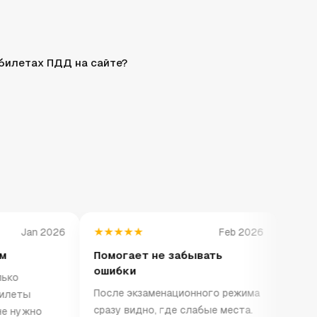
 билетах ПДД на сайте?
★★★★★
★★★★★
an 2026
Feb 2026
Помогает не забывать
Хорошо с
ошибки
режим
После экзаменационного режима
На телефо
ы
сразу видно, где слабые места.
удобно, вс
жно