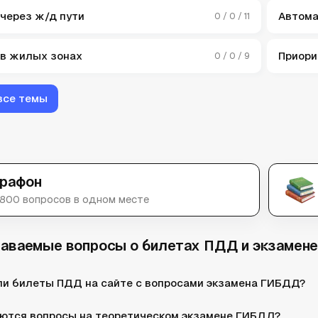
через ж/д пути
Автома
0 / 0 / 11
в жилых зонах
Приори
0 / 0 / 9
все темы
рафон
 800 вопросов в одном месте
даваемые вопросы о билетах ПДД и экзамен
и билеты ПДД на сайте с вопросами экзамена ГИБДД?
ются вопросы на теоретическом экзамене ГИБДД?