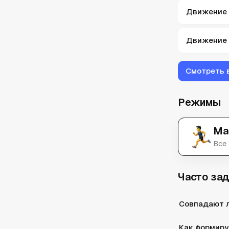
Движение 
Движение 
Смотреть 
Режимы
Ма
Все
Часто за
Совпадают л
Как формиру