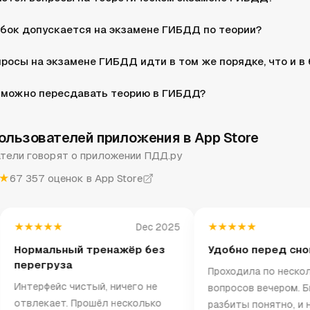
бок допускается на экзамене ГИБДД по теории?
просы на экзамене ГИБДД идти в том же порядке, что и в
 можно пересдавать теорию в ГИБДД?
льзователей приложения в App Store
тели говорят о приложении ПДД.ру
★
67 357 оценок в App Store
★★★★
★★★★★
Dec 2025
J
рмальный тренажёр без
Удобно перед сном
регруза
Проходила по несколько
терфейс чистый, ничего не
вопросов вечером. Билет
влекает. Прошёл несколько
разбиты понятно, и не ну