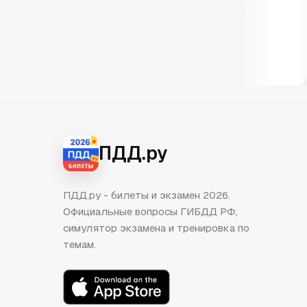
нение ошибок.
те
поэтому на сдаче было
одготовки
ре
спокойно.
se
maria_pdd
ПДД.ру
ПДД.ру - билеты и экзамен 2026.
Официальные вопросы ГИБДД РФ,
симулятор экзамена и тренировка по
темам.