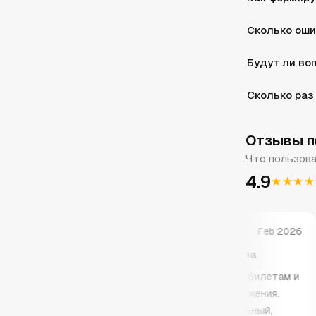
Сколько оши
Будут ли во
Сколько раз
Отзывы по
Что пользова
4.9
★★★★
★★★★★
★
Jan 2026
Feb 2026
ять каждый
Сдала с первого раза
Но
пе
Готовилась только по билетам и
 минут между
Ин
экзамену внутри приложения.
дин билет и
от
Формат похож на реальный,