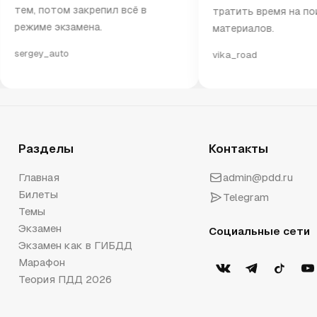
м, потом закрепил всё в
тратить время на поиск
жиме экзамена.
материалов.
rgey_auto
vika_road
Разделы
Контакты
Главная
admin@pdd.ru
Билеты
Telegram
Темы
Экзамен
Социальные сети
Экзамен как в ГИБДД
Марафон
Теория ПДД 2026