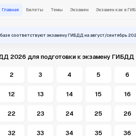
Главная
Билеты
Темы
Экзамен
Экзамен как в ГИ
 базе соответствуют экзамену ГИБДД на август/сентябрь 202
ДД 2026 для подготовки к экзамену ГИБДД
2
3
4
5
6
12
13
14
15
16
22
23
24
25
26
32
33
34
35
36