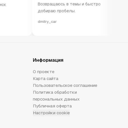
Возвращаюсь в темы и быстро
перегруза
добираю пробелы.
повторени
dmitry_car
olga_auto
Информация
О проекте
Карта сайта
Пользовательское соглашение
Политика обработки
персональных данных
Публичная оферта
Настройки cookie