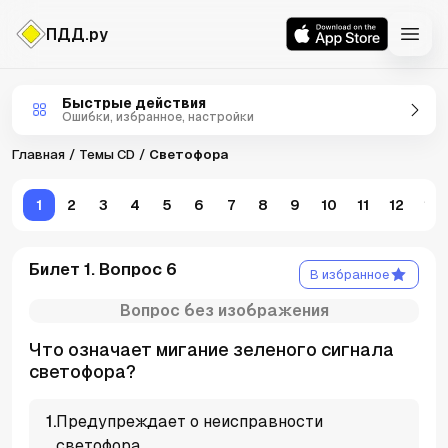
ПДД.ру
Темы CD
Быстрые действия
Ошибки, избранное, настройки
Главная
Темы CD
Светофора
1
2
3
4
5
6
7
8
9
10
11
12
13
Билет 1. Вопрос 6
В избранное
Вопрос без изображения
Что означает мигание зеленого сигнала
светофора?
1
.
Предупреждает о неисправности
светофора.