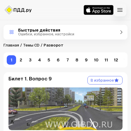
ПДД.ру
Темы CD
Быстрые действия
Ошибки, избранное, настройки
Главная
Темы CD
Разворот
1
2
3
4
5
6
7
8
9
10
11
12
13
Билет 1. Вопрос 9
В избранное