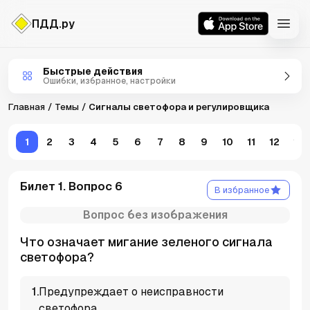
ПДД.ру
Темы
Быстрые действия
Ошибки, избранное, настройки
Главная
Темы
Сигналы светофора и регулировщика
1
2
3
4
5
6
7
8
9
10
11
12
13
Билет 1. Вопрос 6
В избранное
Вопрос без изображения
Что означает мигание зеленого сигнала
светофора?
1
.
Предупреждает о неисправности
светофора.