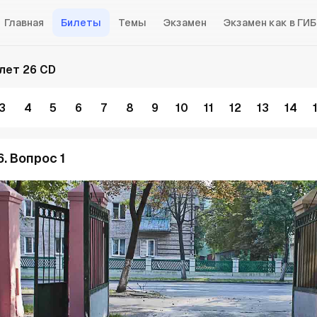
Главная
Билеты
Темы
Экзамен
Экзамен как в ГИ
лет 26 CD
3
4
5
6
7
8
9
10
11
12
13
14
. Вопрос 1