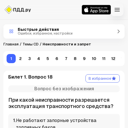
ПДД.ру
Темы CD
Быстрые действия
Ошибки, избранное, настройки
Главная
Темы CD
Неисправности и запрет
1
2
3
4
5
6
7
8
9
10
11
12
13
Билет 1. Вопрос 18
В избранное
Вопрос без изображения
При какой неисправности разрешается
эксплуатация транспортного средства?
1
.
Не работают запорные устройства
топливных баков.