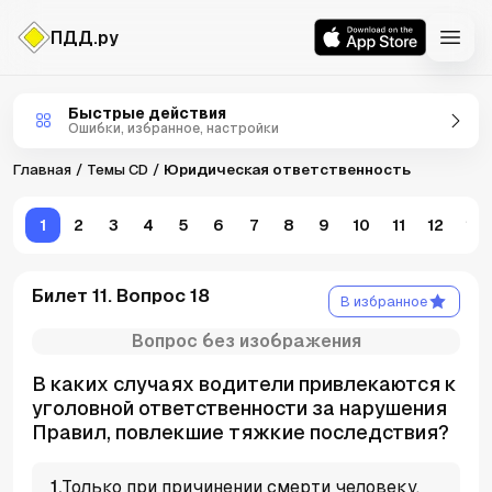
ПДД.ру
Темы CD
Быстрые действия
Ошибки, избранное, настройки
Главная
Темы CD
Юридическая ответственность
1
2
3
4
5
6
7
8
9
10
11
12
13
Билет 11. Вопрос 18
В избранное
Вопрос без изображения
В каких случаях водители привлекаются к
уголовной ответственности за нарушения
Правил, повлекшие тяжкие последствия?
1
.
Только при причинении смерти человеку.