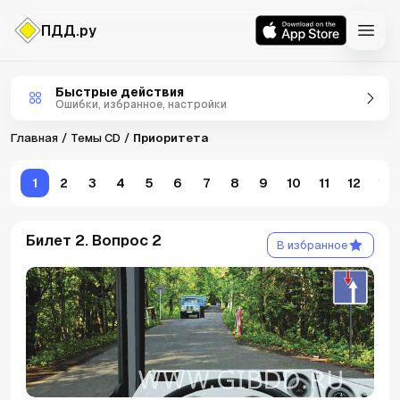
ПДД.ру
Темы CD
Быстрые действия
Ошибки, избранное, настройки
Главная
Темы CD
Приоритета
1
2
3
4
5
6
7
8
9
10
11
12
13
Билет 2. Вопрос 2
В избранное