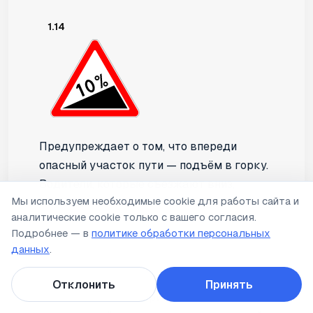
1.14
Предупреждает о том, что впереди
опасный участок пути — подъём в горку.
Водители, которые съезжают вниз,
Мы используем необходимые cookie для работы сайта и
должны уступать дорогу тем, кто едет
аналитические cookie только с вашего согласия.
навстречу, а в конце подъёма ни в коем
Подробнее — в
политике обработки персональных
случае нельзя делать остановки,
данных
.
разворачиваться в обратном
направлении или обгонять другие
Отклонить
Принять
машины, выезжая при этом на встречную