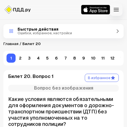
ПДД.ру
Билеты ПДД
Быстрые действия
Ошибки, избранное, настройки
Главная
Билет 20
1
2
3
4
5
6
7
8
9
10
11
12
13
Билет 20. Вопрос 1
В избранное
Вопрос без изображения
Какие условия являются обязательными
для оформления документов о дорожно-
транспортном происшествии (ДТП) без
участия уполномоченных на то
сотрудников полиции?