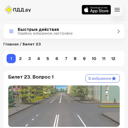
ПДД.ру
Билеты ПДД
Быстрые действия
Ошибки, избранное, настройки
Главная
Билет 23
1
2
3
4
5
6
7
8
9
10
11
12
13
Билет 23. Вопрос 1
В избранное