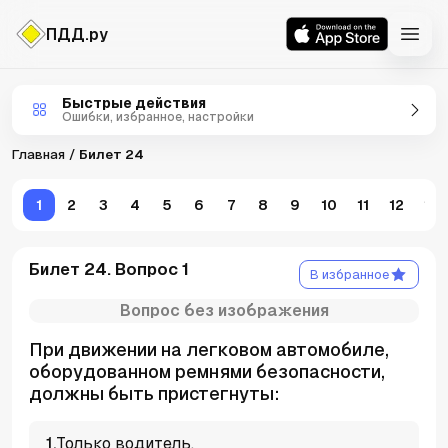
ПДД.ру
Билеты ПДД
Быстрые действия
Ошибки, избранное, настройки
Главная
Билет 24
1
2
3
4
5
6
7
8
9
10
11
12
13
Билет 24. Вопрос 1
В избранное
Вопрос без изображения
При движении на легковом автомобиле,
оборудованном ремнями безопасности,
должны быть пристегнуты:
1
.
Только водитель.