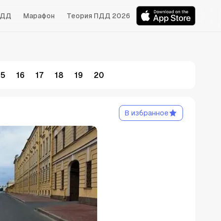
БДД
Марафон
Теория ПДД 2026
15
16
17
18
19
20
В избранное