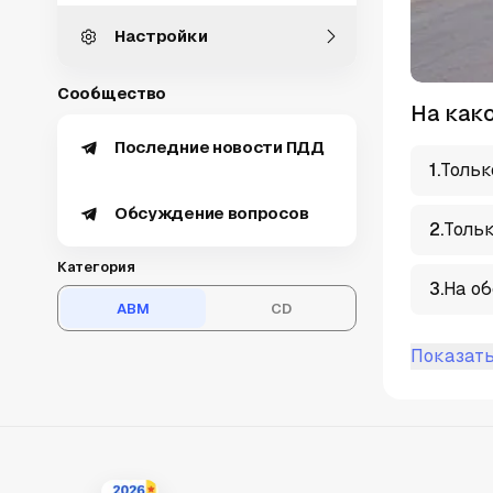
Настройки
Сообщество
На как
Последние новости ПДД
1
.
Тольк
Обсуждение вопросов
2
.
Тольк
Категория
3
.
На об
ABM
CD
Показать