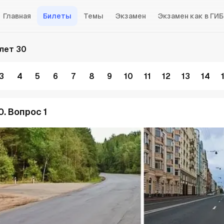
Главная
Билеты
Темы
Экзамен
Экзамен как в ГИ
лет 30
3
4
5
6
7
8
9
10
11
12
13
14
0. Вопрос 1