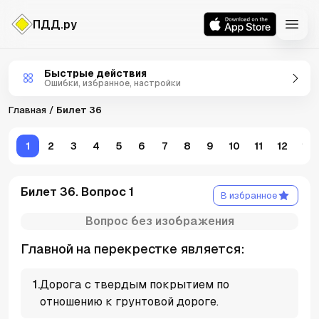
ПДД.ру
Билеты ПДД
Быстрые действия
Ошибки, избранное, настройки
Главная
Билет 36
1
2
3
4
5
6
7
8
9
10
11
12
13
Билет 36. Вопрос 1
В избранное
Вопрос без изображения
Главной на перекрестке является:
1
.
Дорога с твердым покрытием по
отношению к грунтовой дороге.