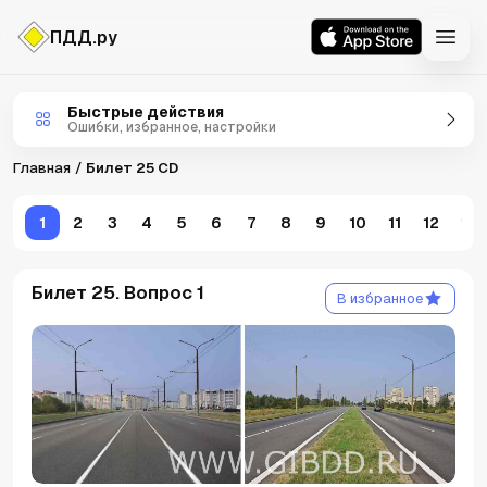
ПДД.ру
Билеты CD
Быстрые действия
Ошибки, избранное, настройки
Главная
Билет 25 CD
1
2
3
4
5
6
7
8
9
10
11
12
13
Билет 25. Вопрос 1
В избранное