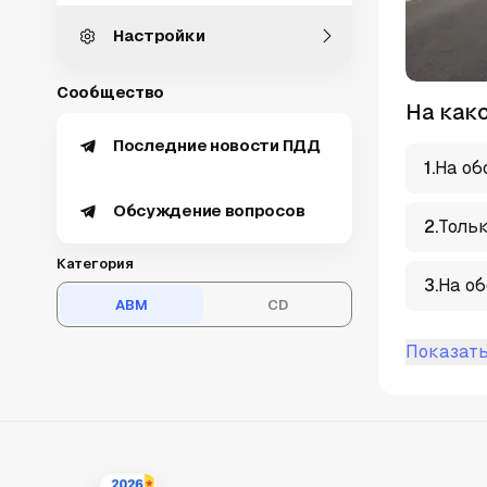
Настройки
Сообщество
На как
Последние новости ПДД
1
.
На об
Обсуждение вопросов
2
.
Тольк
Категория
3
.
На об
ABM
CD
Показать