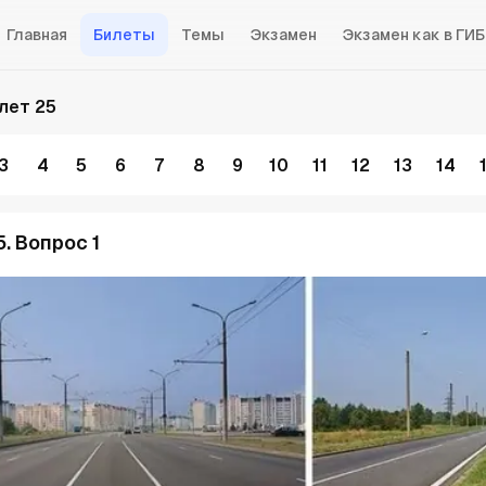
Главная
Билеты
Темы
Экзамен
Экзамен как в ГИ
лет 25
3
4
5
6
7
8
9
10
11
12
13
14
. Вопрос 1