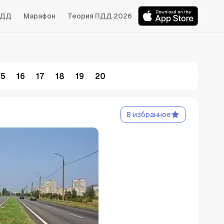
БДД
Марафон
Теория ПДД 2026
15
16
17
18
19
20
В избранное